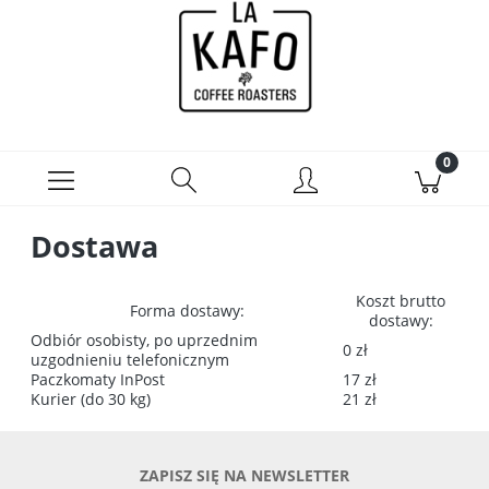
Zarejestruj się
Zaloguj się
Dostawa
Koszt brutto
Forma dostawy:
dostawy:
Odbiór osobisty, po uprzednim
0 zł
uzgodnieniu telefonicznym
Paczkomaty InPost
17 zł
Kurier (do 30 kg)
21 zł
ZAPISZ SIĘ NA NEWSLETTER