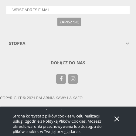
ZAPISZ SIĘ
STOPKA
DOŁĄCZ DO NAS
COPYRIGHT © 2021 PALARNIA KAWY LA KAFO
Pokaż pełną wersję strony
Strona korzysta z plików cookies w celu realizacji
Sklep internetowy Shoper.pl
usług i zgodnie z
Polityką Plików Cookies
. Możesz
określić warunki przechowywania lub dostępu do
plików cookies w Twojej przeglądarce.